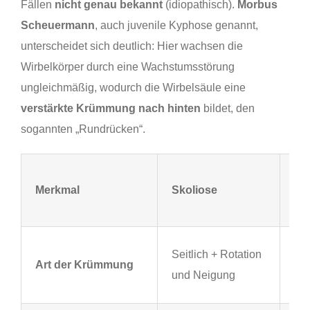
Fällen
nicht genau bekannt
(idiopathisch).
Morbus
Scheuermann
, auch juvenile Kyphose genannt,
unterscheidet sich deutlich: Hier wachsen die
Wirbelkörper durch eine Wachstumsstörung
ungleichmäßig, wodurch die Wirbelsäule eine
verstärkte Krümmung nach hinten
bildet, den
sogannten „Rundrücken“.
Mo
Merkmal
Skoliose
Sc
Na
Seitlich + Rotation
Art der Krümmung
(R
und Neigung
Hy