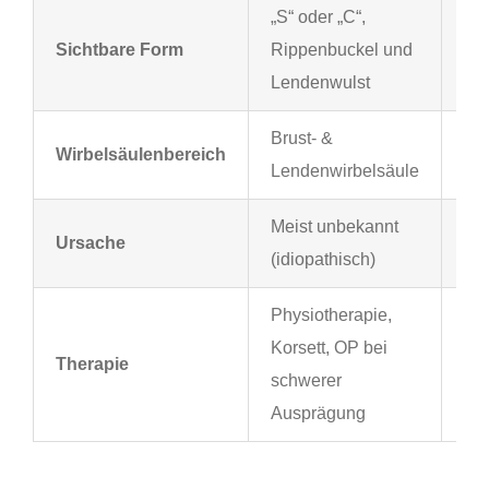
„S“ oder „C“,
Buc
Sichtbare Form
Rippenbuckel und
na
Lendenwulst
Brust- &
Vor
Wirbelsäulenbereich
Lendenwirbelsäule
Bru
Meist unbekannt
Wa
Ursache
(idiopathisch)
der
Physiotherapie,
Phy
Korsett, OP bei
Therapie
Ko
schwerer
sta
Ausprägung