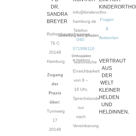
DR.
KINDERORTHO
info@kinderortho-
SANDRA
Fragen
BREYER
hamburg.de
&
Telefon:
Rothenbaumchaussee
Bewertung wird geladen...
Antworten
040-
76 C
571996110
20148
Orthopäden
in Hamburg
VERTRAUT
Hamburg
Telefonische
AUS
Erreichbarkeit
Zugang
DER
von 8 –
WELT
der
18 Uhr,
KLEINER
Praxis
HELDEN
Sprechstunde
über:
UND
nur
Turmweg
HELDINNEN.
nach
17
Vereinbarung
20148