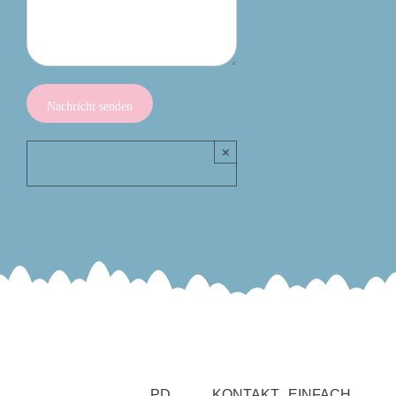
×
PD
KONTAKT
EINFACH